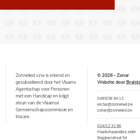
Zonnelied vzw is erkend en
© 2026 - Zonar
gesubsidieerd door het Vlaams
Website door
Brainl
Agentschap voor Personen
met een Handicap en krijgt
0495/38 94 13
steun van de Vlaamse
els.tas@zonnelied.be
Gemeenschapscommissie en
zonar@zonnelied.be
Iriscare.
024/12 31 90
Maatschappelijke zetel
Begijnenstraat 54