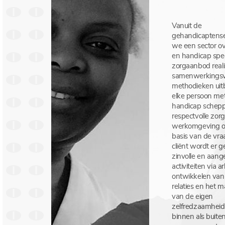
Vanuit de
gehandicaptense
we een sector ov
en handicap spec
zorgaanbod reali
samenwerkings
methodieken uit
elke persoon me
handicap schep
respectvolle zorg
werkomgeving o
basis van de vra
cliënt wordt er 
zinvolle en aang
activiteiten via a
ontwikkelen van 
relaties en het 
van de eigen
zelfredzaamheid
binnen als buite