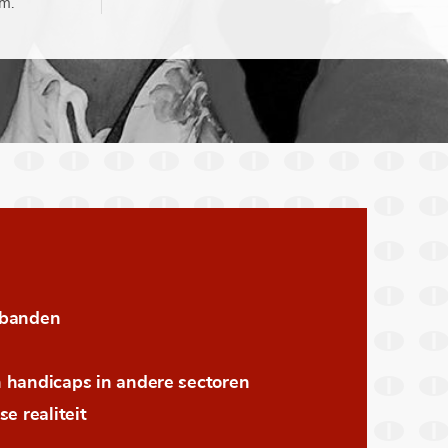
m.
rbanden
 handicaps in andere sectoren
e realiteit