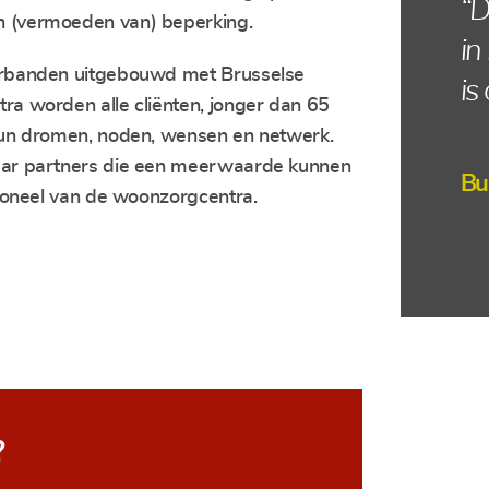
“D
“J
“N
“E
“H
“Z
 (vermoeden van) beperking.
in
de
do
ma
be
erbanden uitgebouwd met Brusselse
is
te
vr
ja
aa
Pr
a worden alle cliënten, jonger dan 65
me
hun dromen, noden, wensen en netwerk.
aar partners die een meerwaarde kunnen
Bu
Be
Br
Be
soneel van de woonzorgcentra.
C.
?