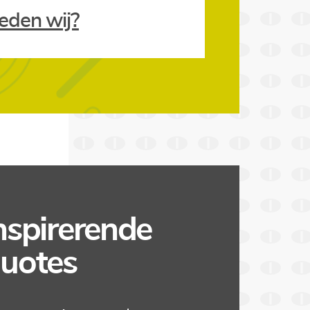
eden wij?
nspirerende
uotes