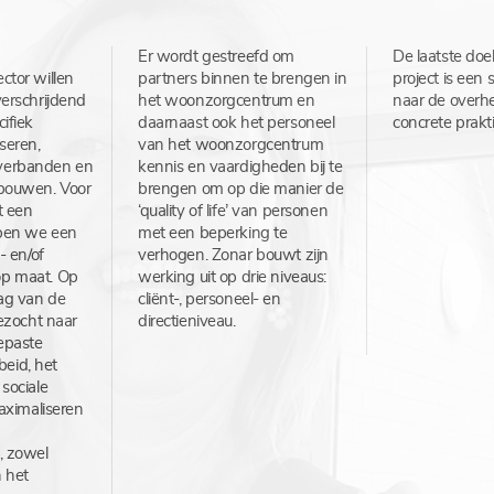
Er wordt gestreefd om
De laatste doel
ctor willen
partners binnen te brengen in
project is een 
erschrijdend
het woonzorgcentrum en
naar de overhe
ifiek
daarnaast ook het personeel
concrete prakt
seren,
van het woonzorgcentrum
verbanden en
kennis en vaardigheden bij te
bouwen. Voor
brengen om op die manier de
t een
‘quality of life’ van personen
pen we een
met een beperking te
- en/of
verhogen. Zonar bouwt zijn
p maat. Op
werking uit op drie niveaus:
ag van de
cliënt-, personeel- en
gezocht naar
directieniveau.
epaste
rbeid, het
sociale
maximaliseren
, zowel
n het